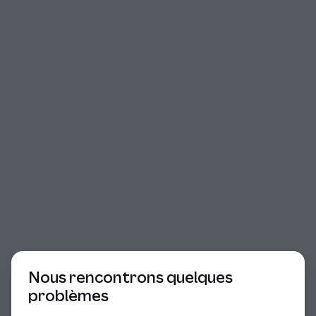
Début du dialogue
Nous rencontrons quelques
problèmes